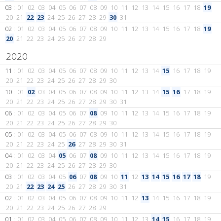
03 :
01
02
03
04
05
06
07
08
09
10
11
12
13
14
15
16
17
18
19
20
21
22
23
24
25
26
27
28
29
30
31
02 :
01
02
03
04
05
06
07
08
09
10
11
12
13
14
15
16
17
18
19
20
21
22
23
24
25
26
27
28
29
2020
11 :
01
02
03
04
05
06
07
08
09
10
11
12
13
14
15
16
17
18
19
20
21
22
23
24
25
26
27
28
29
30
10 :
01
02
03
04
05
06
07
08
09
10
11
12
13
14
15
16
17
18
19
20
21
22
23
24
25
26
27
28
29
30
31
06 :
01
02
03
04
05
06
07
08
09
10
11
12
13
14
15
16
17
18
19
20
21
22
23
24
25
26
27
28
29
30
05 :
01
02
03
04
05
06
07
08
09
10
11
12
13
14
15
16
17
18
19
20
21
22
23
24
25
26
27
28
29
30
31
04 :
01
02
03
04
05
06
07
08
09
10
11
12
13
14
15
16
17
18
19
20
21
22
23
24
25
26
27
28
29
30
03 :
01
02
03
04
05
06
07
08
09
10
11
12
13
14
15
16
17
18
19
20
21
22
23
24
25
26
27
28
29
30
31
02 :
01
02
03
04
05
06
07
08
09
10
11
12
13
14
15
16
17
18
19
20
21
22
23
24
25
26
27
28
29
01 :
01
02
03
04
05
06
07
08
09
10
11
12
13
14
15
16
17
18
19