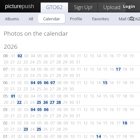
picture
push
GTO62
Sign Up!
Upload
Login
Albums
All
Calendar
Profile
Favorites
Mail GTO6
Photos on the calendar
2026
08 :
01
02
03
04
05
06
07
08
09
10
11
12
13
14
15
16
17
18
19
20
21
22
23
24
25
26
27
28
29
30
31
07 :
01
02
03
04
05
06
07
08
09
10
11
12
13
14
15
16
17
18
19
20
21
22
23
24
25
26
27
28
29
30
31
06 :
01
02
03
04
05
06
07
08
09
10
11
12
13
14
15
16
17
18
19
20
21
22
23
24
25
26
27
28
29
30
05 :
01
02
03
04
05
06
07
08
09
10
11
12
13
14
15
16
17
18
19
20
21
22
23
24
25
26
27
28
29
30
31
03 :
01
02
03
04
05
06
07
08
09
10
11
12
13
14
15
16
17
18
19
20
21
22
23
24
25
26
27
28
29
30
31
02 :
01
02
03
04
05
06
07
08
09
10
11
12
13
14
15
16
17
18
19
20
21
22
23
24
25
26
27
28
29
01 :
01
02
03
04
05
06
07
08
09
10
11
12
13
14
15
16
17
18
19