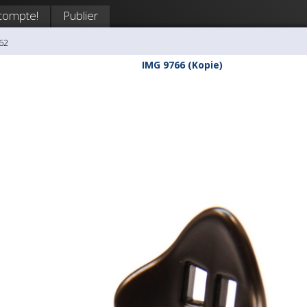
compte!
Publier
62
IMG 9766 (Kopie)