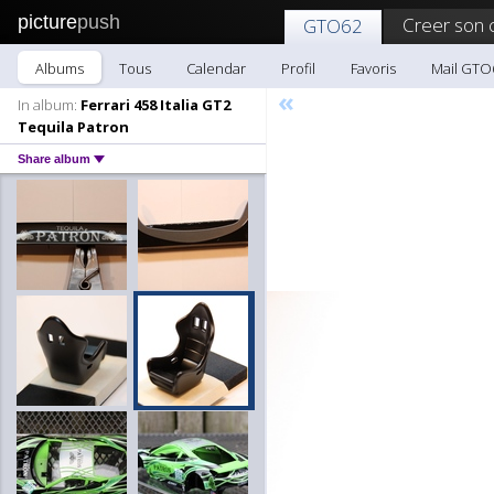
picture
push
Creer son 
GTO62
Albums
Tous
Calendar
Profil
Favoris
Mail GTO
«
In album:
Ferrari 458 Italia GT2
Tequila Patron
Share album