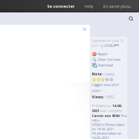
Se connecter
Help
En savoir plusu
»
Uploaded on June 15,
2021 by
GTO62
Report
Other Formats
Download
Note:
( Votes)
pour
Loggez-vous
voter!
Views:
1052
Pris(e)(es) sur
14-06-
2021
avec un(e)(des)
Canon eos 450d
Plus
Info »
GTO62's Photos taken
on 14-06-2021
All photos taken on
14-06-2021