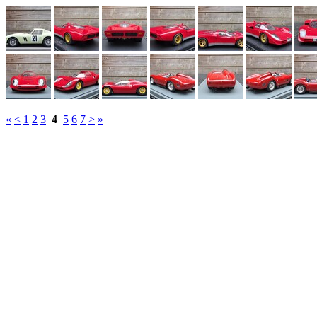
«
<
1
2
3
4
5
6
7
>
»