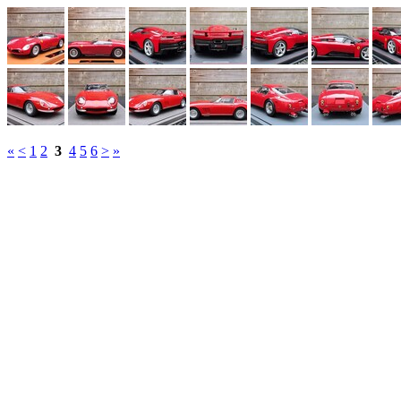
«
<
1
2
3
4
5
6
>
»