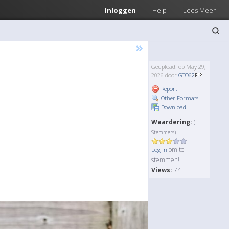
Inloggen
Help
Lees Meer
»
Geupload: op May 29,
2026 door
GTO62
Report
Other Formats
Download
Waardering:
(
Stemmers)
om te
Log in
stemmen!
Views:
74