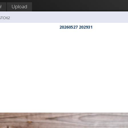
!
Upload
 GTO62
20260527 202931