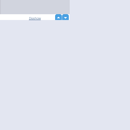
up
Diashow
down
Language
Jouw
English
Help
Nederlands
Lees Meer
Français