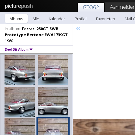
picture
push
Aanmelden
GTO62
Albums
Alle
Kalender
Profiel
Favorieten
Mail
«
In album:
Ferrari 250GT SWB
Prototype Bertone EW#1739GT
1960
Deel Dit Album