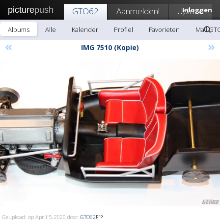
picture
push
GTO62
Aanmelden!
Upload
Inloggen
Albums
Alle
Kalender
Profiel
Favorieten
Mail GT
«
»
IMG 7510 (Kopie)
Geupload: op April 5, 2020 door
GTO62