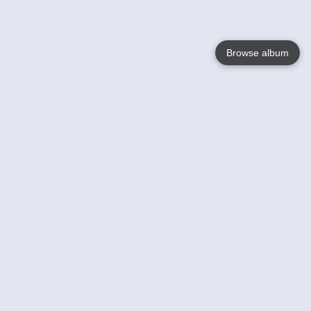
Browse album
Language
English
Nederlands
Français
Jouw
Help
Lees Meer